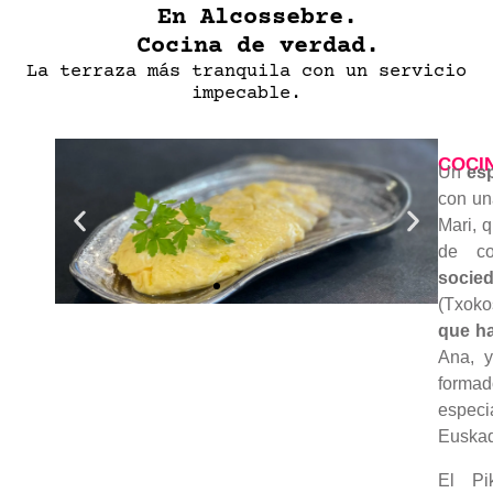
En Alcossebre.
Cocina de verdad.
La terraza más tranquila con un servicio
impecable.
COCI
Un
esp
con un
Mari, 
de co
socie
(Txoko
que ha
Ana, y
formad
especi
Euskad
El Pi