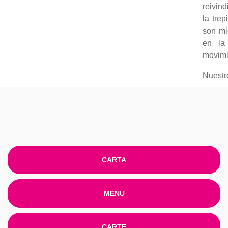
reivind
la tre
son m
en la 
movimi
Nuestr
CARTA
MENU
CARTE