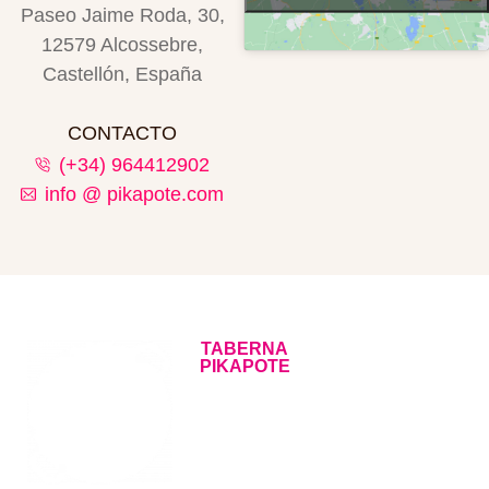
Paseo Jaime Roda, 30,
12579 Alcossebre,
Castellón, España
CONTACTO
(+34) 964412902
info @ pikapote.com
TABERNA
CONTACTO
PIKAPOTE
CARTA
AVISO LEGAL
POLÍTICA DE
COOKIES
POLÍTICA DE